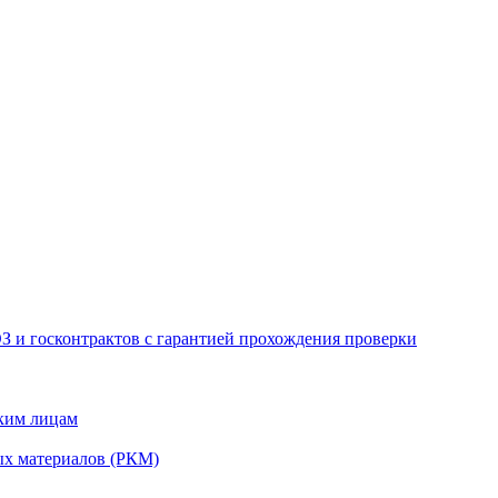
З и госконтрактов с гарантией прохождения проверки
ским лицам
ых материалов (РКМ)