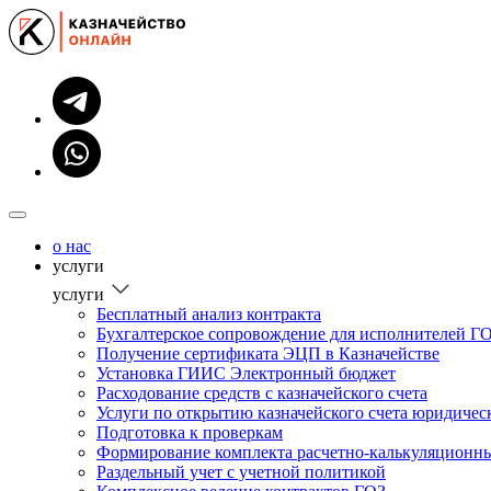
о нас
услуги
услуги
Бесплатный анализ контракта
Бухгалтерское сопровождение для исполнителей ГО
Получение сертификата ЭЦП в Казначействе
Установка ГИИС Электронный бюджет
Расходование средств с казначейского счета
Услуги по открытию казначейского счета юридиче
Подготовка к проверкам
Формирование комплекта расчетно-калькуляционн
Раздельный учет с учетной политикой