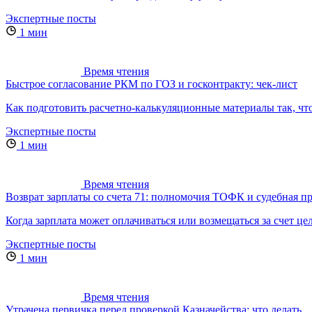
Экспертные посты
1 мин
Время чтения
Быстрое согласование РКМ по ГОЗ и госконтракту: чек-лист
Как подготовить расчетно-калькуляционные материалы так, чтоб
Экспертные посты
1 мин
Время чтения
Возврат зарплаты со счета 71: полномочия ТОФК и судебная п
Когда зарплата может оплачиваться или возмещаться за счет ц
Экспертные посты
1 мин
Время чтения
Утрачена первичка перед проверкой Казначейства: что делать