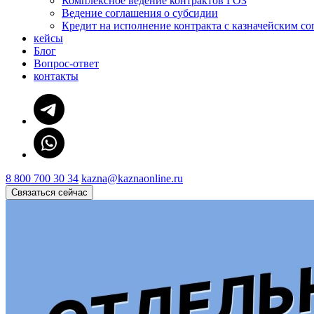
Комплексное ведение контрактов ГОЗ
Ведение соглашения о субсидии
Кредит на исполнение контракта с казначейским с
кейсы
Блог
Вопрос-ответ
контакты
8 800 700 30 34
kazna@kaznaonline.ru
Связаться сейчас