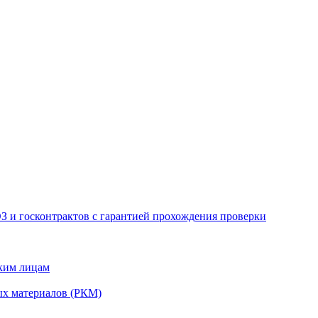
З и госконтрактов с гарантией прохождения проверки
ским лицам
ых материалов (РКМ)