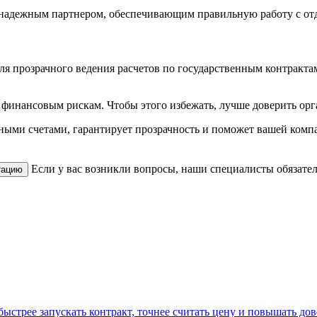
 надежным партнером, обеспечивающим правильную работу с от
ля прозрачного ведения расчетов по государственным контракта
 финансовым рискам. Чтобы этого избежать, лучше доверить ор
ными счетами, гарантирует прозрачность и поможет вашей компа
Если у вас возникли вопросы, наши специалисты обязате
тацию
быстрее запускать контракт, точнее считать цену и повышать дов