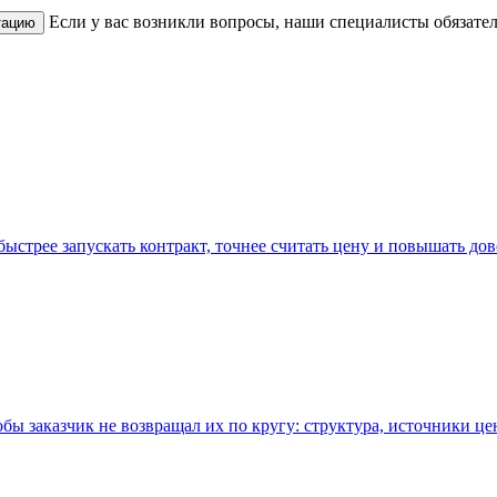
Если у вас возникли вопросы, наши специалисты обязате
тацию
быстрее запускать контракт, точнее считать цену и повышать дов
ы заказчик не возвращал их по кругу: структура, источники цен