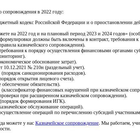
 сопровождения в 2022 году:
джетный кодекс Российской Федерации и о приостановлении дейс
ете на 2022 год и на плановый период 2023 и 2024 годов» (осо
 формулировки должны быть включены в контракт, требования к и
правила казначейского сопровождения).
(требования к порядку осуществления финансовыми органами суб
ониторинг).
экономическое обоснование затрат).
 10.12.2021 № 210н (раздельный учет).
 (порядок санкционирования расходов).
порядок открытия лицевого счета).
 обеспечение обязательств).
н (классификатор финансовых нарушений при казначейском соп
(проверки при расширенном казначейском сопровождении).
 (порядок формирования ИГК).
(казначейское обслуживание операций).
(осуществление операций по перечислению субсидий участникам
да можете у нас
Казначейское сопровождение
. Мы работаем, уч
ости.