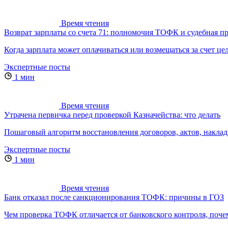
Время чтения
Возврат зарплаты со счета 71: полномочия ТОФК и судебная п
Когда зарплата может оплачиваться или возмещаться за счет ц
Экспертные посты
1 мин
Время чтения
Утрачена первичка перед проверкой Казначейства: что делать
Пошаговый алгоритм восстановления договоров, актов, накла
Экспертные посты
1 мин
Время чтения
Банк отказал после санкционирования ТОФК: причины в ГОЗ
Чем проверка ТОФК отличается от банковского контроля, поче