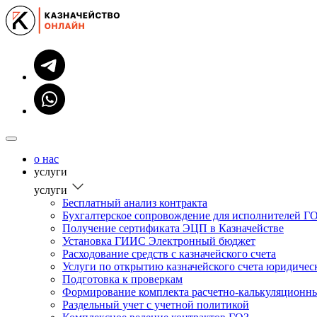
о нас
услуги
услуги
Бесплатный анализ контракта
Бухгалтерское сопровождение для исполнителей ГО
Получение сертификата ЭЦП в Казначействе
Установка ГИИС Электронный бюджет
Расходование средств с казначейского счета
Услуги по открытию казначейского счета юридиче
Подготовка к проверкам
Формирование комплекта расчетно-калькуляционн
Раздельный учет с учетной политикой