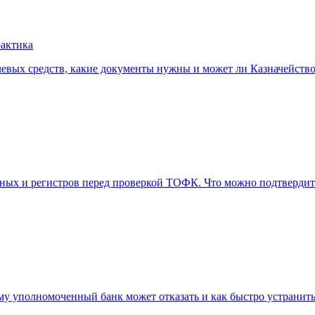
рактика
елевых средств, какие документы нужны и может ли Казначейство
дных и регистров перед проверкой ТОФК. Что можно подтвердить
му уполномоченный банк может отказать и как быстро устранить