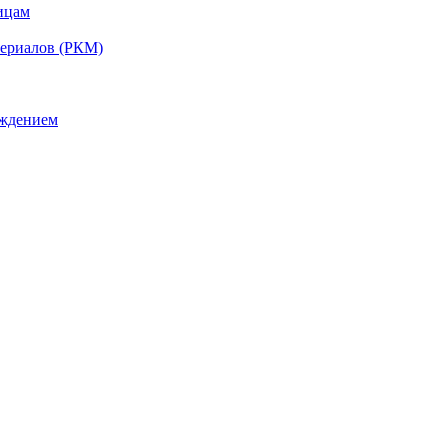
ицам
териалов (РКМ)
ождением