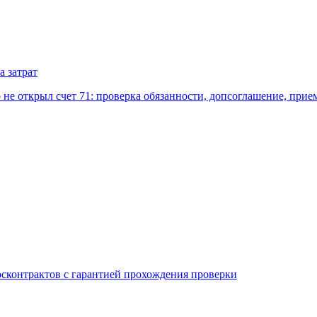
а затрат
е открыл счет 71: проверка обязанности, допсоглашение, прием
осконтрактов с гарантией прохождения проверки