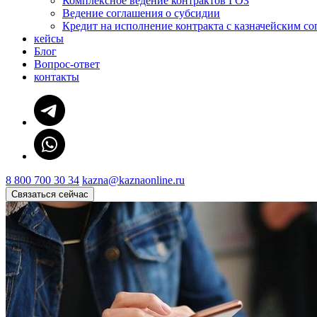
Комплексное ведение контрактов ГОЗ
Ведение соглашения о субсидии
Кредит на исполнение контракта с казначейским с
кейсы
Блог
Вопрос-ответ
контакты
8 800 700 30 34
kazna@kaznaonline.ru
Связаться сейчас