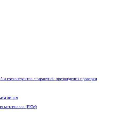
З и госконтрактов с гарантией прохождения проверки
ским лицам
ых материалов (РКМ)